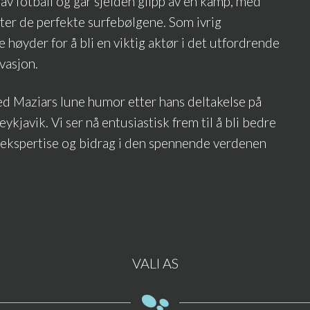
 av fotball og går sjelden glipp av en kamp, med
tter de perfekte surfebølgene. Som ivrig
ye høyder for å bli en viktig aktør i det utfordrende
vasjon.
med Maziars lune humor etter hans deltakelse på
ykjavik. Vi ser nå entusiastisk frem til å bli bedre
s ekspertise og bidrag i den spennende verdenen
VALI AS