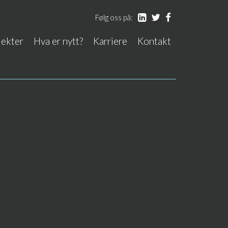
LinkedIn
Twitter
Facebook
Følg oss på:
jekter
Hva er nytt?
Karriere
Kontakt