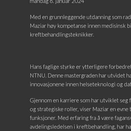
mandag 8. januar 2024
Med en grunnleggende utdanning som radiog
Maziar høy kompetanse innen medisinsk b
kreftbehandlingsteknikker.
Hans faglige styrke er ytterligere forbedr
NTNU. Denne mastergraden har utvidet hans
innovasjonene innen helseteknologi og da
Gjennom en karriere som har utviklet seg f
og strategiske roller, viser Maziar en evne 
funksjoner. Med erfaring fra å være fagansv
avdelingsledelsen i kreftbehandling, har 