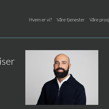
Hvem er vi?
Våre tjenester
Våre pros
iser