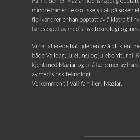
På fritiden er Maziar lidenskapelig opptatt
mindre han er i eksotiske strøk på søken e
fjellvandrer er han opptatt av å klatre til n
landskapet av medisinsk teknologi og inno
Vi har allerede hatt gleden av å bli kjent 
både Validag, julelunsj og julebordtur til Re
kjent med Maziar og til å lære mer av han
av medisinsk teknologi.
Velkommen til Vali-familien, Maziar.