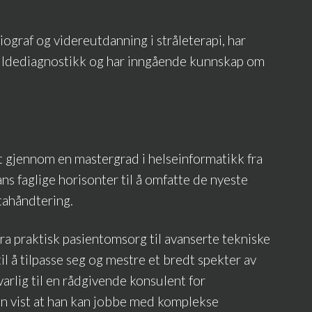
raf og videreutdanning i stråleterapi, har
ildediagnostikk og har inngående kunnskap om
et gjennom en mastergrad i helseinformatikk fra
 faglige horisonter til å omfatte de nyeste
tahåndtering.
ra praktisk pasientomsorg til avanserte tekniske
til å tilpasse seg og mestre et bredt spekter av
arlig til en rådgivende konsulent for
han vist at han kan jobbe med komplekse